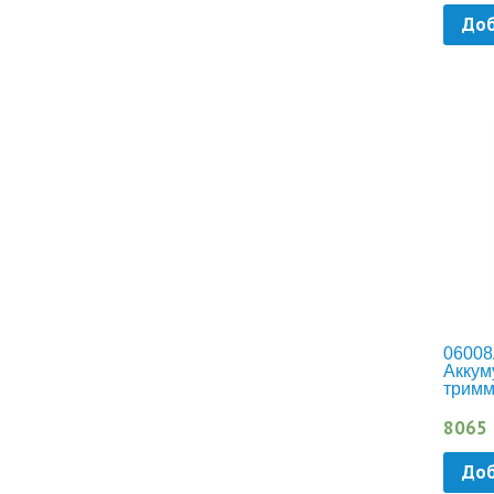
Доб
06008
Аккум
тримм
ART 2
8065
Доб