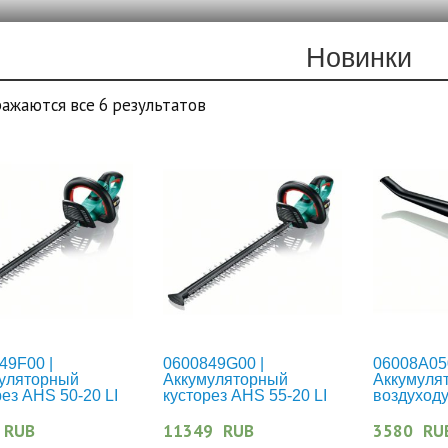
Новинки
ажаются все 6 результатов
49F00 |
0600849G00 |
06008A050
уляторный
Аккумуляторный
Аккумуля
рез AHS 50-20 LI
кусторез AHS 55-20 LI
воздуходу
RUB
11349
RUB
3580
RU