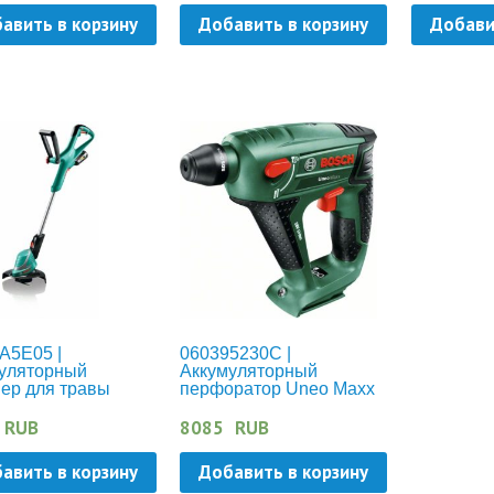
авить в корзину
Добавить в корзину
Добави
A5E05 |
060395230C |
уляторный
Аккумуляторный
ер для травы
перфоратор Uneo Maxx
6-18 LI
RUB
8085
RUB
авить в корзину
Добавить в корзину