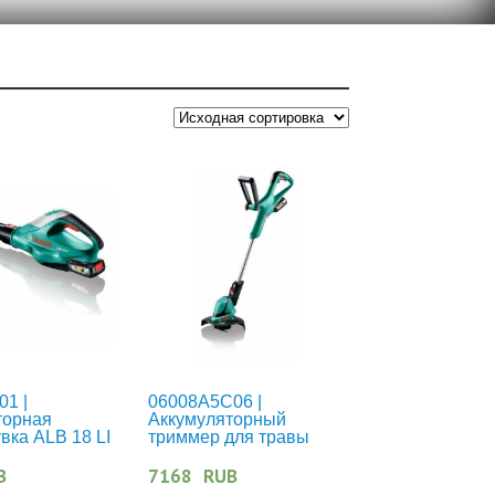
1 |
06008A5C06 |
торная
Аккумуляторный
вка ALB 18 LI
триммер для травы
ART 23-18 LI
B
7168
RUB