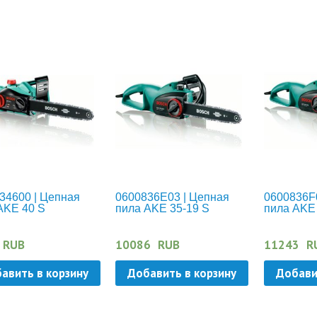
34600 | Цепная
0600836E03 | Цепная
0600836F
AKE 40 S
пила AKE 35-19 S
пила AKE 
RUB
10086
RUB
11243
R
авить в корзину
Добавить в корзину
Добави