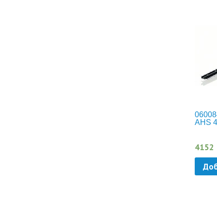
06008
AHS 4
4152
Доб