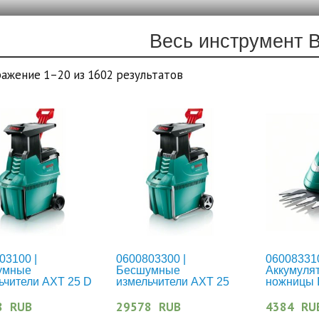
Весь инструмент 
ажение 1–20 из 1602 результатов
03100 |
0600803300 |
060083310
умные
Бесшумные
Аккумуля
ьчители AXT 25 D
измельчители AXT 25
ножницы I
TC
8
RUB
29578
RUB
4384
RU