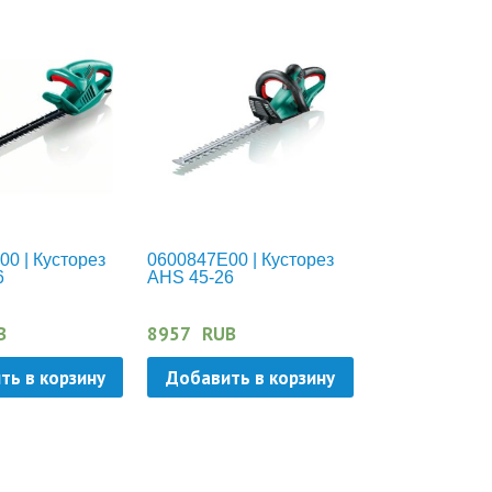
0 | Кусторез
0600847E00 | Кусторез
6
AHS 45-26
B
8957
RUB
ть в корзину
Добавить в корзину