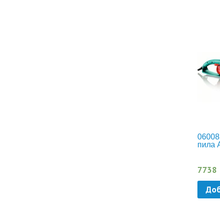
06008
пила 
7738
Доб