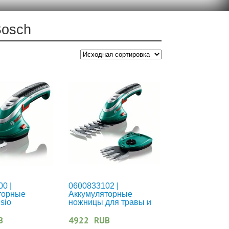
Bosch
0 |
0600833102 |
торные
Аккумуляторные
sio
ножницы для травы и
кустов, комплект Isio
B
4922
RUB