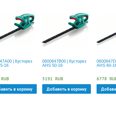
47A00 | Кусторез
0600847B00 | Кусторез
0600847D0
5-16
AHS 50-16
AHS 60-1
RUB
5191
RUB
6778
RU
авить в корзину
Добавить в корзину
Добави