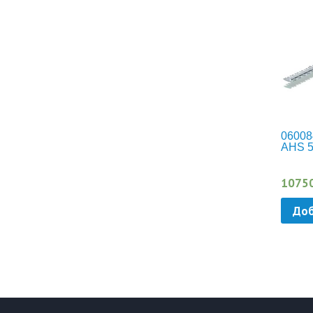
06008
AHS 5
1075
Доб