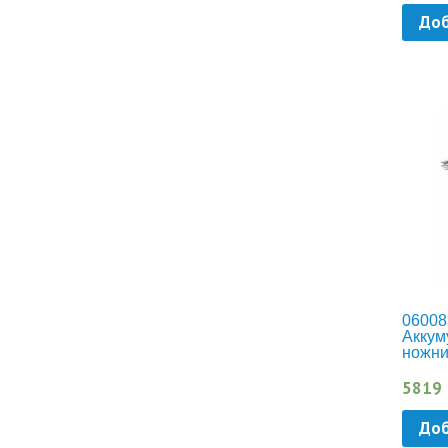
Доб
06008
Аккум
ножни
5819
Доб