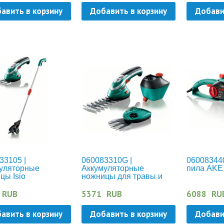
авить в корзину
Добавить в корзину
Добави
33105 |
060083310G |
06008344
уляторные
Аккумуляторные
пила AKE
цы Isio
ножницы для травы и
кустов, комплект Isio
RUB
5371
RUB
6088
RU
авить в корзину
Добавить в корзину
Добави