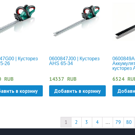
47G00 | Кусторез
0600847J00 | Кусторез
0600849A0
5-26
AHS 65-34
Аккумуля
кусторез 
0
RUB
14337
RUB
6524
RU
авить в корзину
Добавить в корзину
Добави
1
2
3
4
…
79
80