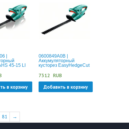
6 |
0600849A0B |
торный
Аккумуляторный
AHS 45-15 LI
кусторез EasyHedgeCut
12-450
B
7312
RUB
ть в корзину
Добавить в корзину
81
→