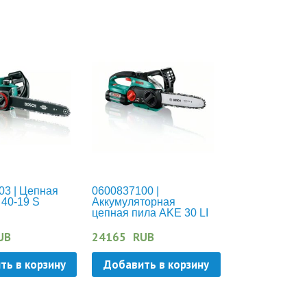
03 | Цепная
0600837100 |
40-19 S
Аккумуляторная
цепная пила AKE 30 LI
UB
24165
RUB
ть в корзину
Добавить в корзину