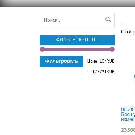
Отобр
ФИЛЬТР ПО ЦЕНЕ
Цена:
104RUB
Фильтровать
—
177721RUB
06008
Бесш
измел
2350